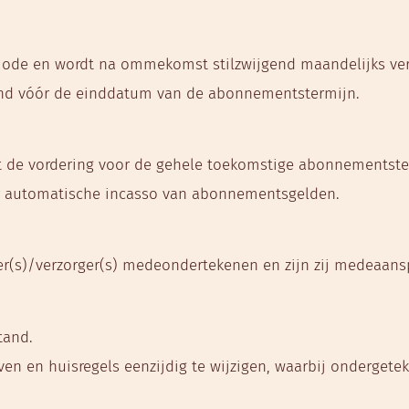
ode en wordt na ommekomst stilzwijgend maandelijks ver
maand vóór de einddatum van de abonnementstermijn.
dt de vordering voor de gehele toekomstige abonnementste
r automatische incasso van abonnementsgelden.
er(s)/verzorger(s) medeondertekenen en zijn zij medeaans
tand.
ven en huisregels eenzijdig te wijzigen, waarbij onderget