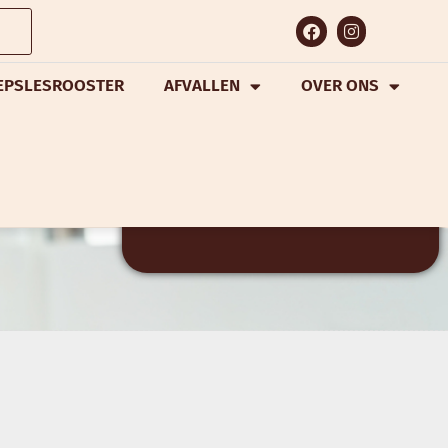
EPSLESROOSTER
AFVALLEN
OVER ONS
GRATIS
PROEFWEEK
VRAAG NU AAN!