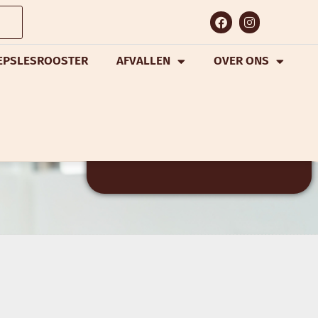
EPSLESROOSTER
AFVALLEN
OVER ONS
GRATIS
PROEFWEEK
VRAAG NU AAN!